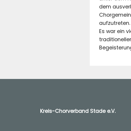
dem ausverk
Chorgemeins
aufzutreten.
Es war ein v
traditionell
Begeisterun
Kreis-Chorverband Stade e.V.