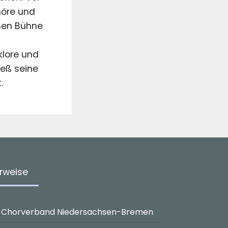
höre und
ßen Bühne
klore und
ieß seine
.
rweise
Chorverband Niedersachsen-Bremen