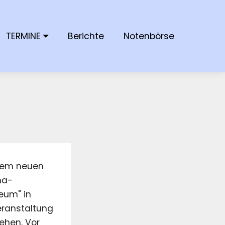
TERMINE
Berichte
Notenbörse
inem neuen
na-
eum" in
eranstaltung
ehen. Vor